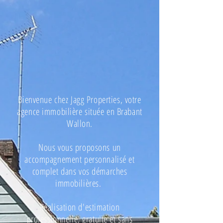
Bienvenue chez Jagg Properties, votre
agence immobilière située en Brabant
Wallon.
Nous vous proposons un
accompagnement personnalisé et
complet dans vos démarches
immobilières.
Réalisation d'estimation
professionnelle, gratuite et sans